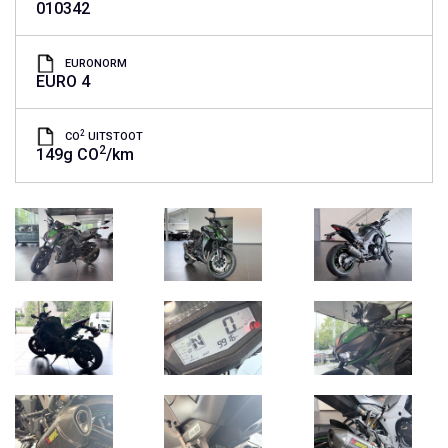
010342
EURONORM
EURO 4
2
CO
UITSTOOT
2
149g CO
/km